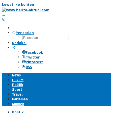
Lewati ke konten
Pencarian
Redaksi
Facebook
Twitter
Pinterest
RSS
News
Hukum
Politik
Sport
Travel
Parlemen
Momen
Politik