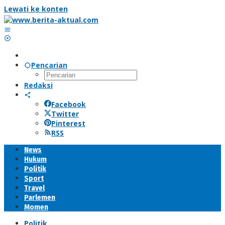
Lewati ke konten
Pencarian
Redaksi
Facebook
Twitter
Pinterest
RSS
News
Hukum
Politik
Sport
Travel
Parlemen
Momen
Politik