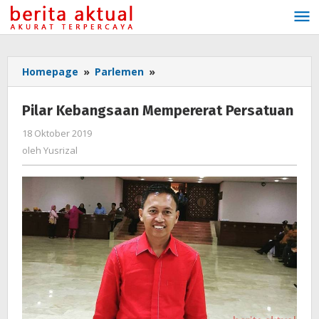
Lewati
ke
konten
Homepage
»
Parlemen
»
Pilar
Kebangsaan
Mempererat
Pilar Kebangsaan Mempererat Persatuan
Persatuan
18 Oktober 2019
oleh
Yusrizal
oleh
Yusrizal