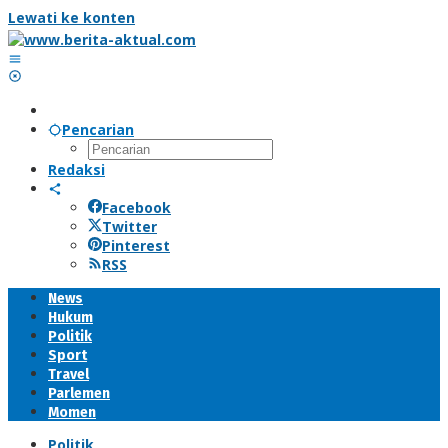
Lewati ke konten
Pencarian
Redaksi
Facebook
Twitter
Pinterest
RSS
News
Hukum
Politik
Sport
Travel
Parlemen
Momen
Politik