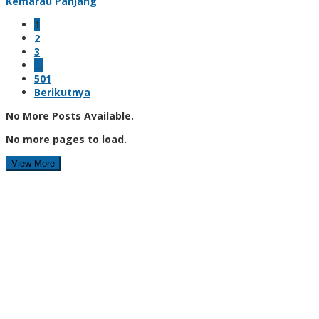
Kemarau Panjang
1
2
3
…
501
Berikutnya
No More Posts Available.
No more pages to load.
View More