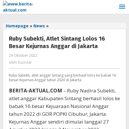
Lewati
ke
konten
Homepage
»
News
»
Ruby
Subekti,
Ruby Subekti, Atlet Sintang Lolos 16
Atlet
Sintang
Besar Kejurnas Anggar di Jakarta
Lolos
29 Oktober 2022
oleh
16
Yusrizal
Besar
oleh
Yusrizal
Kejurnas
Anggar
Ruby Subekti, atlet anggar Sintang yang berhasil lolos ke babak 16
di
besar Kejurnas Anggar tahun 2020 di Jakarta.
Jakarta
BERITA-AKTUAL.COM
– Ruby Nadira Subekti,
atlet anggar Kabupaten Sintang berhasil lolos ke
babak 16 besar Kejuaraan Nasional Anggar
tahun 2022 di GOR POPKI Cibubur, Jakarta.
Kejurnas Anggar sendiri dimulai tanggal 27