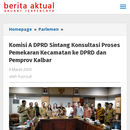
Lewati
ke
konten
Homepage
»
Parlemen
»
Komisi
A
DPRD
Komisi A DPRD Sintang Konsultasi Proses
Sintang
Pemekaran Kecamatan ke DPRD dan
Konsultasi
Pemprov Kalbar
Proses
Pemekaran
6 Maret 2020
oleh
Kecamatan
Yusrizal
oleh
Yusrizal
ke
DPRD
dan
Pemprov
Kalbar