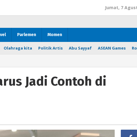
Jumat, 7 Agus
vel
Parlemen
Momen
Olahraga kita
Politik Artis
Abu Sayyaf
ASEAN Games
Ro
rus Jadi Contoh di