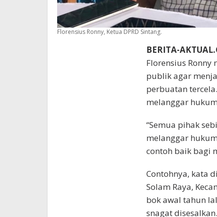
Florensius Ronny, Ketua DPRD Sintang.
BERITA-AKTUAL
Florensius Ronny
publik agar menj
perbuatan tercel
melanggar hukum 
“Semua pihak seb
melanggar hukum. 
contoh baik bagi 
Contohnya, kata d
Solam Raya, Kecam
bok awal tahun la
snagat disesalkan