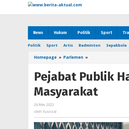
Lewati
ke
konten
News
Hukum
Politik
Sport
Tra
Politik
Sport
Artis
Badminton
Sepakbola
Homepage
»
Parlemen
»
Pejabat
Publik
Harus
Pejabat Publik Ha
Jadi
Contoh
Masyarakat
di
Masyarakat
26 Mei 2022
oleh
Yusrizal
oleh
Yusrizal