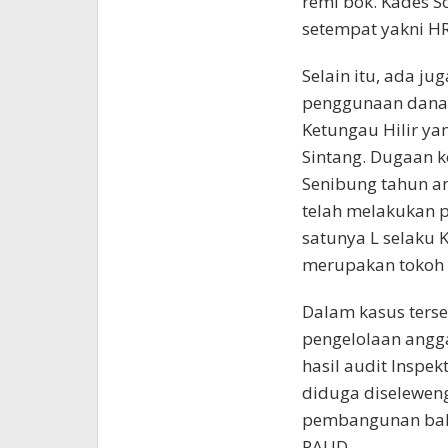
remi bok. Kades 
setempat yakni HR 
Selain itu, ada j
penggunaan dana 
Ketungau Hilir ya
Sintang. Dugaan k
Senibung tahun a
telah melakukan 
satunya L selaku 
merupakan tokoh 
Dalam kasus ters
pengelolaan angga
hasil audit Inspek
diduga diseleweng
pembangunan balai
PAUD.