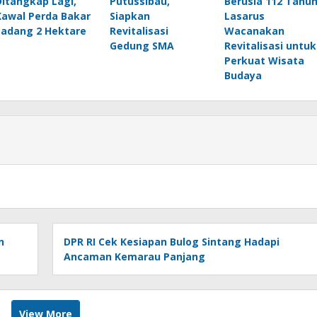
Ditangkap Lagi,
Putussibau,
Berusia 112 Tahun
Kawal Perda Bakar
Siapkan
Lasarus
Ladang 2 Hektare
Revitalisasi
Wacanakan
Gedung SMA
Revitalisasi untuk
Perkuat Wisata
Budaya
n
DPR RI Cek Kesiapan Bulog Sintang Hadapi
Ancaman Kemarau Panjang
View More